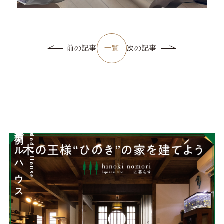
一覧
前の記事
次の記事
詳しく見る
詳しく見る
モデルハウス
Works
施工事例
Model House