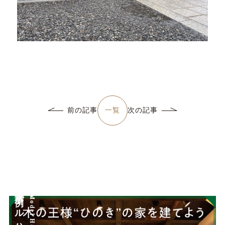
一覧
前の記事
次の記事
詳しく見る
詳しく見る
モデルハウス
Works
施工事例
Model House