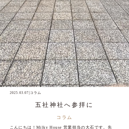
|
2025.03.07
コラム
五社神社へ参拝に
コラム
こんにちは！Milky House 営業担当の大石です。先